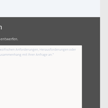
n
 entwerfen.