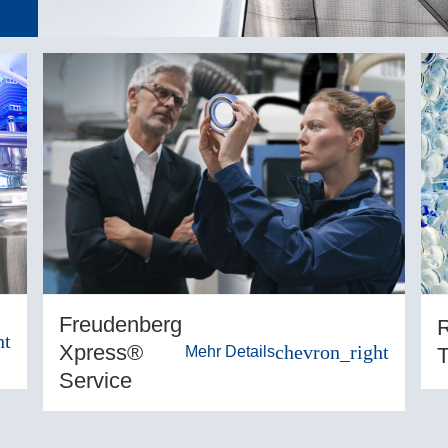
Freudenberg
R
ht
Xpress®
chevron_right
T
Mehr Details
Service